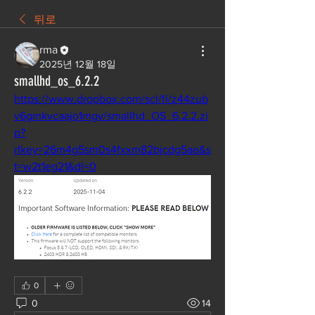
뒤로
rma
2025년 12월 18일
smallhd_os_6.2.2
https://www.dropbox.com/scl/fi/z44zub
v6gmkvcaajo1mgv/smallhd_OS_6.2.2.zi
p?
rlkey=26m4g5sm0s4fxxm82bjcdg5ae&s
t=w2t1eg21&dl=0
0
0
14