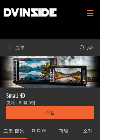
그룹
Small HD
공개
·
회원 3명
가입
그룹 활동
미디어
파일
소개