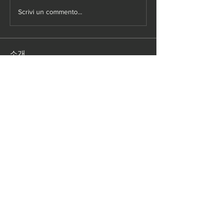
Scrivi un commento...
소개
Small HD 관련 소프트웨어를 제공합니
다.
Copyright ©
2004-
2020
DVInside.co.kr. All rights
reserved.