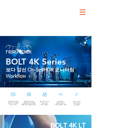
BOLT 4K Series
보다 앞선 On-Set HDR 모니터링
Workflow
BOLT 4K LT