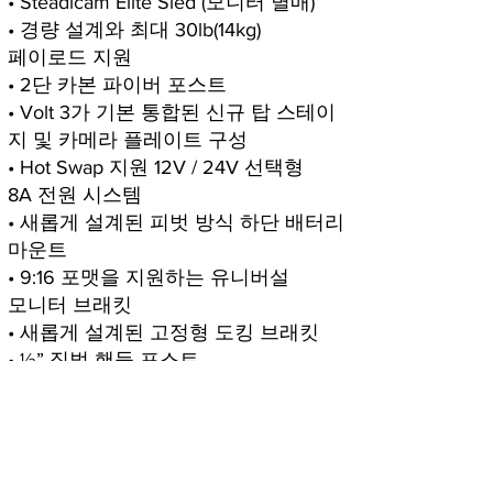
• Steadicam Elite Sled (모니터 별매)
• 경량 설계와 최대 30lb(14kg)
페이로드 지원
• 2단 카본 파이버 포스트
• Volt 3가 기본 통합된 신규 탑
스테이
지 및 카메라 플레이트
구성
• Hot Swap 지원 12V / 24V
선택형
8A 전원 시스템
• 새롭게 설계된 피벗 방식
하단 배터리
마운트
• 9:16 포맷을 지원하는 유니버설
모니터 브래킷
• 새롭게 설계된 고정형 도킹 브래킷
• ½” 짐벌 핸들 포스트
• Gold Mount 또는 V-Mount 배터리
구성 선택 가능
• 기존 Steadicam 시스템과의 확장
및 통합 운용에 최적화된 구성