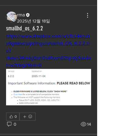
rma
2025년 12월 18일
smallhd_os_6.2.2
https://www.dropbox.com/scl/fi/z44zub
v6gmkvcaajo1mgv/smallhd_OS_6.2.2.zi
p?
rlkey=26m4g5sm0s4fxxm82bjcdg5ae&s
t=w2t1eg21&dl=0
0
0
14