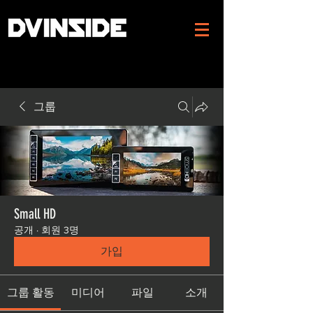
그룹
Small HD
공개
·
회원 3명
가입
그룹 활동
미디어
파일
소개