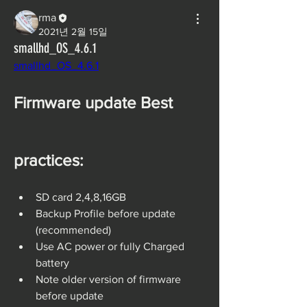
rma
2021년 2월 15일
smallhd_OS_4.6.1
smallhd_OS_4.6.1
Firmware update Best 
practices:
SD card 2,4,8,16GB
Backup Profile before update 
(recommended)
Use AC power or fully Charged 
battery
Note older version of firmware 
before update