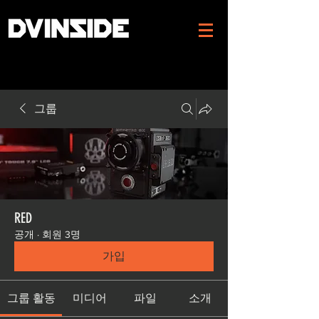
그룹
RED
공개
·
회원 3명
가입
그룹 활동
미디어
파일
소개