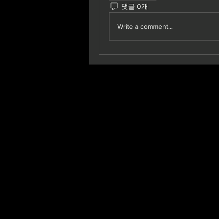
댓글 0개
Write a comment...