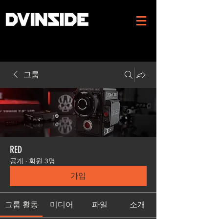
그룹
RED
공개
·
회원 3명
가입
그룹 활동
미디어
파일
소개